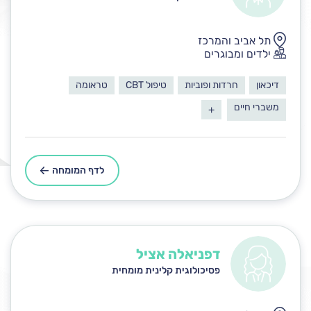
תל אביב והמרכז
ילדים ומבוגרים
דיכאון
חרדות ופוביות
טיפול CBT
טראומה
משברי חיים
+
לדף המומחה
דפניאלה אציל
פסיכולוגית קלינית מומחית