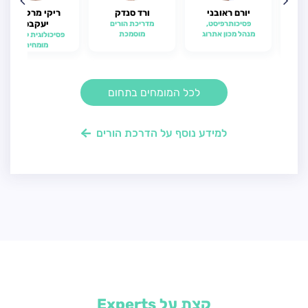
יורם ראובני
ורד סנדק
ריקי מרקביץ
יעקבס
נית
פסיכותרפיסט,
מדריכת הורים
מנהל מכון אתרוג
מוסמכת
פסיכולוגית קלינית
מומחית
לכל המומחים בתחום
למידע נוסף על הדרכת הורים
קצת על Experts