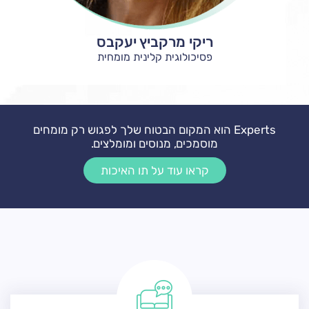
ורד סנדק
יונתן עופרי
אסנת גרתי
ריקי מרקביץ יעקבס
עו"ס קליני (MSW), פסיכותרפיסט
מדריכת הורים מוסמכת
פסיכולוגית קלינית מומחית
פסיכולוגית קלינית מומחית
Experts הוא המקום הבטוח שלך לפגוש רק מומחים
מוסמכים, מנוסים ומומלצים.
קראו עוד על תו האיכות