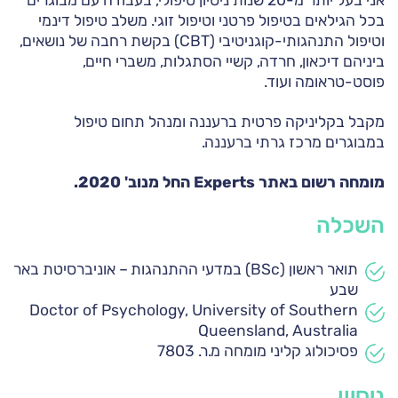
אני בעל יותר מ-20 שנות ניסיון טיפולי, בעבודה עם מבוגרים
בכל הגילאים בטיפול פרטני וטיפול זוגי. משלב טיפול דינמי
וטיפול התנהגותי-קוגניטיבי (CBT) בקשת רחבה של נושאים,
ביניהם דיכאון, חרדה, קשיי הסתגלות, משברי חיים,
פוסט-טראומה ועוד.
מקבל בקליניקה פרטית ברעננה ומנהל תחום טיפול
במבוגרים מרכז גרתי ברעננה.
מומחה רשום באתר Experts החל מנוב' 2020.
השכלה
תואר ראשון (BSc) במדעי ההתנהגות – אוניברסיטת באר
שבע
Doctor of Psychology, University of Southern
Queensland, Australia
פסיכולוג קליני מומחה מ.ר. 7803
ניסיון