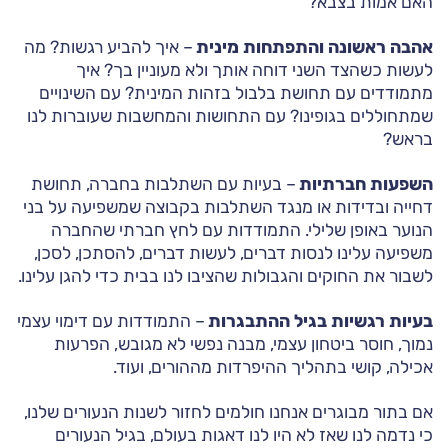
האם אמות בצבא?
אהבה ראשונה והתפתחות מינית
– איך להביע רגשות? מה
לעשות כשהצד השני דוחה אותך ולא מעוניין בך? איך
מתמודדים עם תחושת בלבול בזהות המינית? עם השינויים
שמתחוללים בגופינו? עם התחושות והמחשבות שעוברות לנו
בראש?
השפעות חברתיות
– בעיות עם השתלבות בחברה, תחושת
דחייה ובדידות או מנגד השתלבות בקבוצה שמשפיעה על בני
הנוער באופן שלילי. התמודדות עם לחץ חברתי שהחברה
משפיעה עלינו לנסות דברים, לעשות דברים, להסתכן, לסכן,
לשבור את החוקים והגבולות שהציבו לנו בבית כדי להגן עלינו.
בעיות רגשיות בגיל ההתבגרות
– התמודדות עם דימוי עצמי
נמוך, חוסר ביטחון עצמי, מבנה נפשי לא מגובש, הפרעות
אכילה, קושי בתהליך ההיפרדות מההורים, ועוד.
אם בתור מבוגרים אנחנו חולמים לחזור לשנות הנעורים שלנו,
כי נדמה לנו שאז לא היו לנו דאגות בעולם, בגיל הנעורים