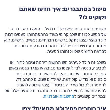
טיפול במתבגרים: איך תדעו שאתם
זקוקים לו?
תקופת ההתבגרות היא השלב בו הילד מתעצב לאדם בוגר
של ממש, לכן זהו שלב קריטי מאוד בהתפתחותו. פעמים רבות
הילד מוצא עצמו נתקל בקשיים חברתיים, נפשיים ורגשיים, הוא
מתמודד עם שינויים פיזיולוגיים ומפתח מודעות גבוה יותר
למראה החיצוני שלו ולזהותו המינית.
בשלב זה הילד לעיתים חש תחושת ריקנות וניכור להוריו או
לסביבה, מנסה לבדל עצמו מהסביבה או מנגד מנסה באופן
קיצוני להתחבב על חבריו עד לכדי איבוד זהותו, נטילת
סיכונים ואיבוד שיקול דעת. יש ילדים שנוטים להתבודד,
להתמרד, לסבול מירידה בביטחון עצמי שיכולה להוביל
להפרעות אכילה, ואף להתדרדר להתמכרות לסמים, אלכוהול
ובמקרים קיצוניים ל
מחשבות אובדניות
.
איך בוחרים פסיכולוג מתאים? צפו