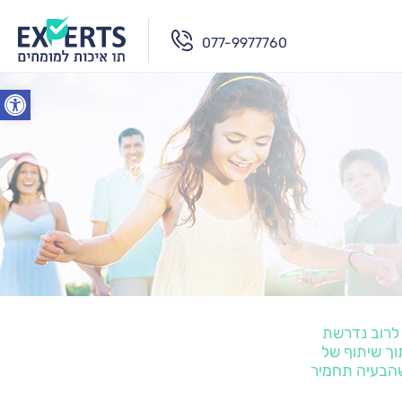
077-9977760
פתח סרג
 לרוב נדרשת
וך שיתוף של
 שהבעיה תחמיר