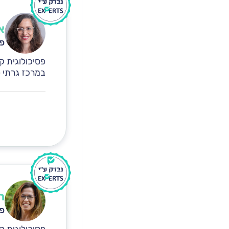
א
פס
פסיכולוגית ק
במרכז גרתי טי
ר
פס