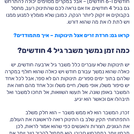
חודשים ו-6 חודשים) – אבל במקרים מסוימים יכולה להתרחש
גם בגיל 4 חודשים. אז אם נראה לכם שהתינוק רעב, מחסל
בקבוקים או זקוק ליותר הנקה, כמובן שלא מומלץ למנוע ממנו
ויש לתת לו את מה שהוא דורש.
קראו גם: חרדת זרים אצל תינוקות – איך מתמודדים?
כמה זמן נמשך משבר גיל 4 חודשים?
יש תינוקות שלא עוברים כלל משבר גיל ארבעה חודשים, יש
כאלה שהוא נמשך עבורם חודש ויש כאלה שהוא חולף במקרה
שלהם בתוך ימים ספורים. תינוקות הם לא ספר, אבל לכל אחד
יש סיפור משלו, אופי משלו, חיים משלו וכל אחד מהם חווה את
המשבר באופן שונה. אל תעשו השוואות, אל תחכו למשבר ואל
תיבהלו אם וכאשר הוא יגיע.
זכרו, המשבר הוא לא ממש משבר – הוא חלק משלב
התפתחותי תקין, שלב בו התינוק רואה לראשונה את העולם,
את הגוונים, הצורות והאנשים כפי שהוא אמור לראות, לכן
מבחין יותר במתרחש סביבו. הוא מתחיל להכיר טוב יותר את