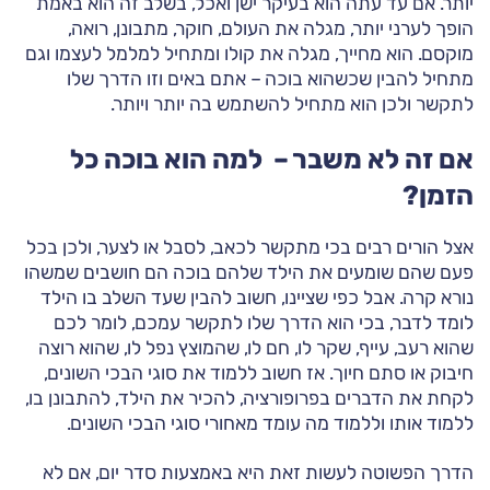
יותר. אם עד עתה הוא בעיקר ישן ואכל, בשלב זה הוא באמת
הופך לערני יותר, מגלה את העולם, חוקר, מתבונן, רואה,
מוקסם. הוא מחייך, מגלה את קולו ומתחיל למלמל לעצמו וגם
מתחיל להבין שכשהוא בוכה – אתם באים וזו הדרך שלו
לתקשר ולכן הוא מתחיל להשתמש בה יותר ויותר.
אם זה לא משבר – למה הוא בוכה כל
הזמן?
אצל הורים רבים בכי מתקשר לכאב, לסבל או לצער, ולכן בכל
פעם שהם שומעים את הילד שלהם בוכה הם חושבים שמשהו
נורא קרה. אבל כפי שציינו, חשוב להבין שעד השלב בו הילד
לומד לדבר, בכי הוא הדרך שלו לתקשר עמכם, לומר לכם
שהוא רעב, עייף, שקר לו, חם לו, שהמוצץ נפל לו, שהוא רוצה
חיבוק או סתם חיוך. אז חשוב ללמוד את סוגי הבכי השונים,
לקחת את הדברים בפרופורציה, להכיר את הילד, להתבונן בו,
ללמוד אותו וללמוד מה עומד מאחורי סוגי הבכי השונים.
הדרך הפשוטה לעשות זאת היא באמצעות סדר יום, אם לא