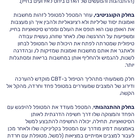
(ההתנהגות והמעשים של האדם ביחס לאירועים בחייו).
בחלק הקוגניטיבי,
עוזר המטפל למטופל לזהות מחשבות
ואמונות יסוד שליליות ולא רציונאליות ולהבין איך הן מעצבות
את האופן שבו הוא תופס את העולם ומפרש סיטואציות בחייו,
ומשפיעות על ההרגשה שלו. לאחר שזוהו, נעשית עבודה
טיפולית שמטרתה לפתח את היכולת של המטופל לבחון
ולאתגר את אותם מחשבות ואמונות שמזיקות לו, ובהדרגה
לשנות, להגמיש ולהחליף אותן במחשבות בריאות ומסתגלות
יותר.
חלק משמעותי מתהליך הטיפול ב-CBT מוקדש להערכה
ודירוג של המצבים שמעוררים במטופל פחד וחרדה, מהקל אל
הקשה.
בחלק ההתנהגותי
, המטפל מעודד את המטופל להיפגש עם
הפחד והמצוקה שלו דרך חשיפה הדרגתית לאותן
הסיטואציות. תחילה, יכולה החשיפה להתבצע למשל
באמצעות דמיון מודרך עם המטפל בקליניקה שלו ולאחר מכן
לעבור למצבים אמיתיים במציאות (למשל, מטופלת עם חרדת