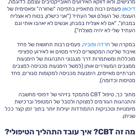
מרגישים, ולאו דווקא האירועים האובייקטיבים עצמם. לדוגמה,
דיכאון
פעמים רבות מתאפיין בתפיסה "שחורה" ופאסימית של
העצמי, של העולם ושל העתיד ("אני כישלון, בטוח לא אצליח
במבחן", "אם לא אצליח במבחן, אנשים לא יאהבו אותי וגם
העתיד שלי לא יהיה מוצלח").
במקרה של
חרדה ופוביה
, פעמים רבות תחושות של פחד
ואיבוד שליטה המקושרים לגירוי מסוים או לאירוע ספציפי
מוכללות ומשתמרות דרך מנגנוני התנהגות של הימנעות
ממצבים המעוררים אותן (למשל הימנעות מכניסה למצבים
חברתיים מאיימים, הימנעות מכניסה למקומות סגורים, פחד
מטיסות וכדומה).
מתוך כך, טיפול CBT מתמקד בזיהוי של דפוסי מחשבה
והתנהגות הגורמים למצוקה ולסבל של המטופל וברכישת
מיומנויות וטכניקות התמודדות יעילות יותר בתוך זמן קצר ככל
שניתן.
מה זה CBT? איך עובד התהליך הטיפולי?