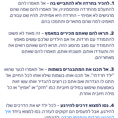
1. להכיר בחרדה ולא להתבייש בה
– אל תאמרו להם
להתעלם מהחרדה ומתסמיניה, אל תאמרו להם שמה שהם
מרגישים לא אמיתי – החרדה היא אמיתית. תהיו שם עבורם,
תאמינו למה שהם מתארים ותתמכו בהם.
2. תראו להם שאתם מכירים במאמץ
– זה מאוד לא פשוט
להתמודד עם חרדות, אז אם הילדים שלכם עושים מאמץ
להתמודד עם מצב מהסוג הזה, תראו להם שאתם רואים את
זה ותעודדו אותם. תשבחו אותם, תאמרו להם שאתם
מאחוריהם.
3. אל תכנו את המתבגרים בשמות
– אל תאמרו לנער שהוא
"ילד חרדתי", אל תכנו אותו בשמות שילוו אותו לכל החיים, אל
תתנו לו הגדרות ואם אתם כן רוצים להגדיר אותו עשו זאת
באמצעות שימוש במילים חיוביות כמו "חזק" או "אמיץ" או כל
מילה חיובית אחרת.
4. נסו למצוא דרכים להירגע
– לכל ילד יש את הדרכים שלו
להירגע, אבל לפעמים הם זקוקים לעזרה. נסו למצוא ביחד
איך
להרגיע חרדות והתקפי חרדה
, לדוגמה: