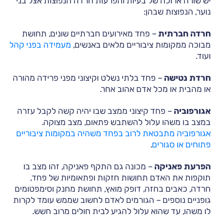
יש שורה ארוכה של בעיות והפרעות חרדה הנפוצות אצל בני
נוער, הנפוצות שבהן:
חרדה חברתית
– פחד מאירועים חברתיים שונים, תחושת
מבוכה ממקומות ציבוריים מלאים באנשים,
מעמידה בפני קהל
ועוד.
חרדת נטישה
– פחד בלתי נשלט וקיצוני מפני פרידה מהורה
או מהבית או מכל אדם אהוב אחר.
אגורפוביה
– פחד קיצוני ממצב שבו יהיה קשה לקבל עזרה
במצב בו משהו עלול להשתבש פתאום, מצב מצוקה.
אגורפוביה מתבטאת לרוב בפחד משהיה במקומות ציבוריים
פתוחים או סגורים
.
הפרעת פאניקה
– מכונה גם התקף פאניקה, זהו מצב בו
תוקפות את האדם תחושות חזקות ופתאומיות של פחד,
חרדה, כאבים בחזה, דופק מואץ, תחושת מחנק וסימפטומים
גופניים נוספים – הגורמים לאדם לחשוב שממש עומד לקרות
לו משהו, עד שהוא עלול להגיע לבית חולים מרוב חשש.