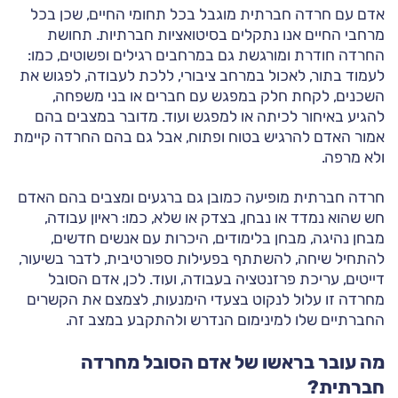
אדם עם חרדה חברתית מוגבל בכל תחומי החיים, שכן בכל
מרחבי החיים אנו נתקלים בסיטואציות חברתיות. תחושת
החרדה חודרת ומורגשת גם במרחבים רגילים ופשוטים, כמו:
לעמוד בתור, לאכול במרחב ציבורי, ללכת לעבודה, לפגוש את
השכנים, לקחת חלק במפגש עם חברים או בני משפחה,
להגיע באיחור לכיתה או למפגש ועוד. מדובר במצבים בהם
אמור האדם להרגיש בטוח ופתוח, אבל גם בהם החרדה קיימת
ולא מרפה.
חרדה חברתית מופיעה כמובן גם ברגעים ומצבים בהם האדם
חש שהוא נמדד או נבחן, בצדק או שלא, כמו: ראיון עבודה,
מבחן נהיגה, מבחן בלימודים, היכרות עם אנשים חדשים,
להתחיל שיחה, להשתתף בפעילות ספורטיבית, לדבר בשיעור,
דייטים, עריכת פרזנטציה בעבודה, ועוד. לכן, אדם הסובל
מחרדה זו עלול לנקוט בצעדי הימנעות, לצמצם את הקשרים
החברתיים שלו למינימום הנדרש ולהתקבע במצב זה.
מה עובר בראשו של אדם הסובל מחרדה
חברתית?