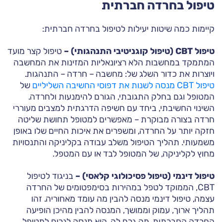
טיפול בחרדה חברתית
קיימות כמה שיטות יעילות לטיפול בחרדה חברתית:
טיפול CBT (טיפול קוגניטיבי התנהגותי) –
טיפול קצר מועד
המתמקד במחשבות הלא רציונאליות המזינות את המחשבה
ויוצרות את כדור השלג של: מחשבה – חרדה – התנהגות.
טיפול CBT מנסה לשנות את דפוסי החשיבה השליליים
של
המטופל וגם בחלק התגובתי, הגורם להימנעות ולחרדה.
השינוי החשיבתי, ביחד עם חשיפה הדרגתית למצבים מעוררי
חרדה בצורה מבוקרת – מאפשרים למטופל תחושת שליטה
חזקה יותר על החרדה, ומשפרים את איכות החיים שלו באופן
משמעותי. תהליך הטיפול משלב עבודה בקליניקה והתנסויות
מחוץ לקליניקה, של המטופל לבד או עם המטפל.
טיפול דינמי (טיפול פסיכולוגי קלאסי) –
בניגוד לטיפול
CBT, הממוקד לטפל במהירות בסימפטומים של החרדה
עצמה, טיפול דינמי מנסה להבין מה עומד מאחוריה. זהו
תהליך ארוך, עמוק וממושך, המנסה להבין מהיכן הופיעה
החרדה החברתית, מה גרם לה, הוא מנסה לגרום למטופל