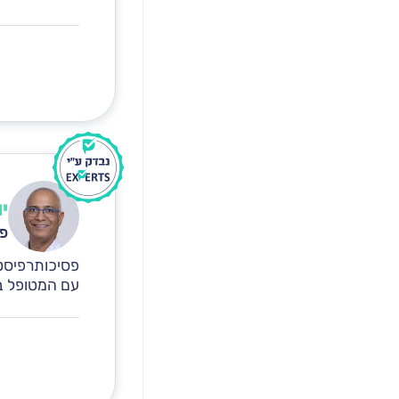
י
פס
פסיכותרפיסט 
עם המטופל ב