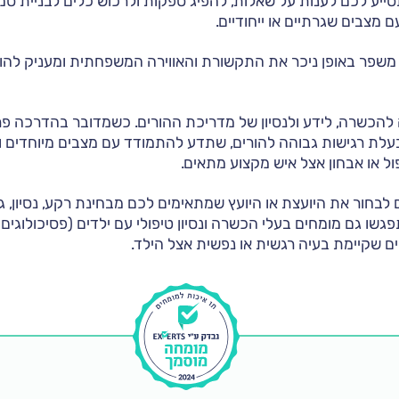
יע לכם לענות על שאלות, להפיג ספקות ולרכוש כלים לבניית סמ
 מצבים שגרתיים או ייחודיים.
י משפר באופן ניכר את התקשורת והאווירה המשפחתית ומעניק להור
להכשרה, לידע ולנסיון של מדריכת ההורים. כשמדובר בהדרכה פר
לת רגישות גבוהה להורים, שתדע להתמודד עם מצבים מיוחדים ו
ל או אבחון אצל איש מקצוע מתאים.
לבחור את היועצת או היועץ שמתאימים לכם מבחינת רקע, נסיון, גי
פגשו גם מומחים בעלי הכשרה ונסיון טיפולי עם ילדים (פסיכולוגים 
 שקיימת בעיה רגשית או נפשית אצל הילד.