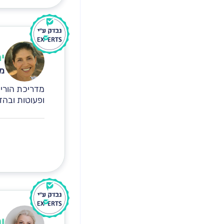
י
מד
מדריכת הורים
ופעוטות ובהדר
ו